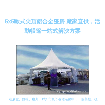
5x5歐式尖頂鋁合金篷房 廠家直供，活
動帳篷一站式解決方案
在展覽、婚禮、慶典、戶外市集等各種活動中，一個美觀、穩