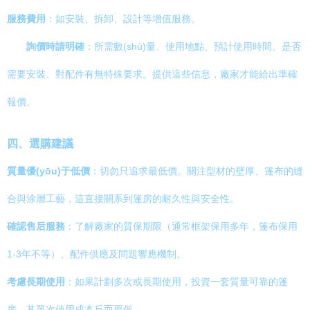
服務費用
：如安裝、拆卸、設計等增值服務。
詢價時請明確
：所需數(shù)量、使用地點、預計使用時間、是否
需要安裝、對配件有無特殊要求。提供這些信息，廠家才能給出準確
報價。
四、選購建議
質量優(yōu)于低價
：切勿只追求最低價。關注型材的壁厚、篷布的縫
合與涂層工藝，這直接關系到篷房的耐久性與安全性。
確認售后服務
：了解廠家的質保期限（通常框架保用多年，篷布保用
1-3年不等）、配件供應及問題響應機制。
考慮長期使用
：如果計劃多次或長期使用，投資一套質量可靠的篷
房，其單次使用成本反而更低。