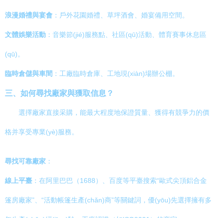
浪漫婚禮與宴會
：戶外花園婚禮、草坪酒會、婚宴備用空間。
文體娛樂活動
：音樂節(jié)服務點、社區(qū)活動、體育賽事休息區
(qū)。
臨時倉儲與車間
：工廠臨時倉庫、工地現(xiàn)場辦公棚。
三、如何尋找廠家與獲取信息？
選擇廠家直接采購，能最大程度地保證質量、獲得有競爭力的價
格并享受專業(yè)服務。
尋找可靠廠家
：
線上平臺
：在阿里巴巴（1688）、百度等平臺搜索“歐式尖頂鋁合金
篷房廠家”、“活動帳篷生產(chǎn)商”等關鍵詞，優(yōu)先選擇擁有多