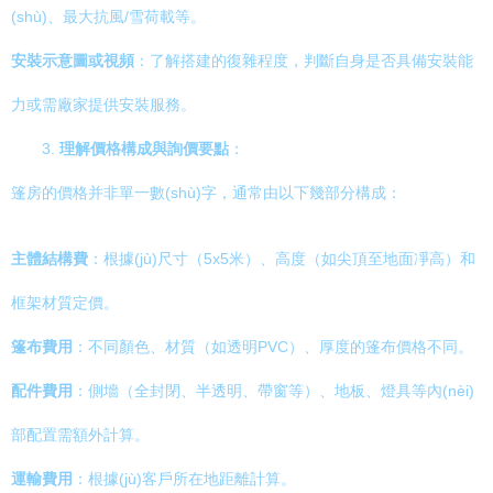
(shù)、最大抗風/雪荷載等。
安裝示意圖或視頻
：了解搭建的復雜程度，判斷自身是否具備安裝能
力或需廠家提供安裝服務。
3.
理解價格構成與詢價要點
：
篷房的價格并非單一數(shù)字，通常由以下幾部分構成：
主體結構費
：根據(jù)尺寸（5x5米）、高度（如尖頂至地面凈高）和
框架材質定價。
篷布費用
：不同顏色、材質（如透明PVC）、厚度的篷布價格不同。
配件費用
：側墻（全封閉、半透明、帶窗等）、地板、燈具等內(nèi)
部配置需額外計算。
運輸費用
：根據(jù)客戶所在地距離計算。