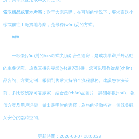
索取樣品或實地考察
：對于大宗采購，在可能的情況下，要求寄送小
樣或前往工廠實地考察，是最穩(wěn)妥的方式。
###
一款優(yōu)質的5x5歐式尖頂鋁合金篷房，是成功舉辦戶外活動
的重要保障。通過直接與專業(yè)廠家對接，您可以獲得從產(chǎn)
品咨詢、方案定制、報價到售后支持的全流程服務。建議您在決策
前，多比較幾家可靠廠家，結合產(chǎn)品圖片、詳細參數(shù)、報
價方案及用戶評價，做出最明智的選擇，為您的活動搭建一個既美觀
又安心的臨時空間。
更新時間：2026-08-07 08:08:29