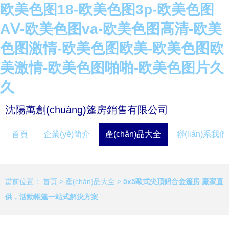
欧美色图18-欧美色图3p-欧美色图
AⅤ-欧美色图va-欧美色图高清-欧美
色图激情-欧美色图欧美-欧美色图欧
美激情-欧美色图啪啪-欧美色图片久
久
沈陽萬創(chuàng)篷房銷售有限公司
首頁
企業(yè)簡介
產(chǎn)品大全
聯(lián)系我們
當前位置：
首頁
>
產(chǎn)品大全
>
5x5歐式尖頂鋁合金篷房 廠家直
供，活動帳篷一站式解決方案