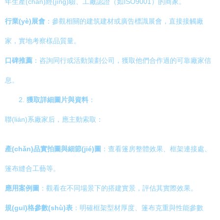
年生產(chǎn)經(jīng)驗、工廠認證（如ISO9001）的商家。
行業(yè)展會
：參觀相關的建筑建材或廣告標識展會，直接接觸廠
家，實地考察樣品質量。
口碑推薦
：咨詢同行或活動策劃公司，獲取他們合作過的可靠廠家信
息。
2.
獲取詳細圖片與資料
：
聯(lián)系廠家后，應主動索取：
產(chǎn)品實拍圖與細節(jié)圖
：查看篷房整體效果、框架連接處、
篷布縫合工藝等。
應用案例圖
：觀看在不同場景下的搭建實景，評估其實際效果。
規(guī)格參數(shù)表
：明確框架型材厚度、篷布克重與性能參數