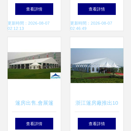
賃，珠海篷房租
(jié)、車展等活動
查看詳情
查看詳情
賃，卡帕帳篷，卡
的首選方案及價格
更新時間：2026-08-07
更新時間：2026-08-07
02:12:13
02:46:49
帕帳篷，讓戶外活
解析
動更有型
篷房出售,會展篷
浙江篷房廠推出10
房,篷房搭建
米、15米婚禮專用
查看詳情
查看詳情