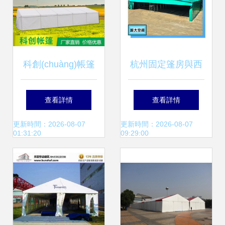
科創(chuàng)帳篷
杭州固定篷房與西
現(xiàn)代展銷篷
湖區(qū)遮陽棚造
查看詳情
查看詳情
房的多功能應用與
價解析 找對直銷省
更新時間：2026-08-07
更新時間：2026-08-07
01:31:20
09:29:00
優(yōu)勢解析
心省錢