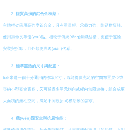
2.
輕質高強的鋁合金框架
：
主體框架采用高強度鋁合金，具有重量輕、承載力強、防銹耐腐蝕、
使用壽命長等優(yōu)點。相較于傳統(tǒng)鋼鐵結構，更便于運輸、
安裝與拆卸，且外觀更具現(xiàn)代感。
3.
標準靈活的尺寸與配置
：
5x5米是一個十分通用的標準尺寸，既能提供充足的空間布置展位或
容納小型宴會賓客，又可通過多單元橫向或縱向無限連接，組合成更
大面積的無柱空間，滿足不同規(guī)模活動的需求。
4.
穩(wěn)固安全與抗風性能
：
成熟的模塊化設計，配合鋼制地釘、承重盤或配重塊（如沙箱、水泥