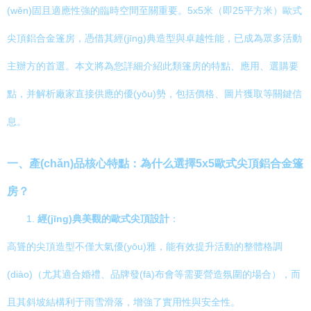
(wěn)固且適應性強的臨時空間至關重要。5x5米（即25平方米）歐式
尖頂鋁合金篷房，憑借其經(jīng)典造型與卓越性能，已成為眾多活動
主辦方的首選。本文將為您詳細介紹此類篷房的特點、應用、選購要
點，并解析廠家直接供應的優(yōu)勢，包括價格、圖片獲取等關鍵信
息。
一、產(chǎn)品核心特點：為什么選擇5x5歐式尖頂鋁合金篷
房？
1.
經(jīng)典美觀的歐式尖頂設計
：
高聳的尖頂造型不僅大氣優(yōu)雅，能有效提升活動的整體格調
(diào)（尤其適合婚禮、品牌發(fā)布會等需要營造氛圍的場合），而
且其斜坡結構利于雨雪滑落，增強了實用性與安全性。