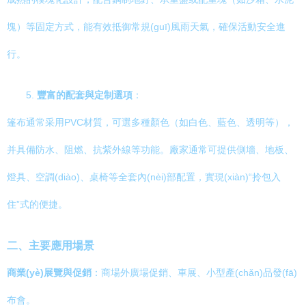
塊）等固定方式，能有效抵御常規(guī)風雨天氣，確保活動安全進
行。
5.
豐富的配套與定制選項
：
篷布通常采用PVC材質，可選多種顏色（如白色、藍色、透明等），
并具備防水、阻燃、抗紫外線等功能。廠家通常可提供側墻、地板、
燈具、空調(diào)、桌椅等全套內(nèi)部配置，實現(xiàn)“拎包入
住”式的便捷。
二、主要應用場景
商業(yè)展覽與促銷
：商場外廣場促銷、車展、小型產(chǎn)品發(fā)
布會。