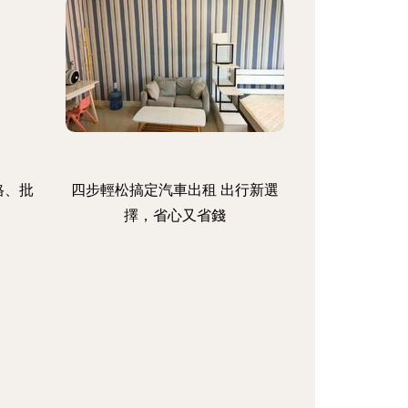
格、批
四步輕松搞定汽車出租 出行新選
擇，省心又省錢