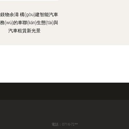
鎂物余濤 構(gòu)建智能汽車
(wù)的車聯(lián)生態(tài)與
汽車租賃新光景
電話：0716-72**