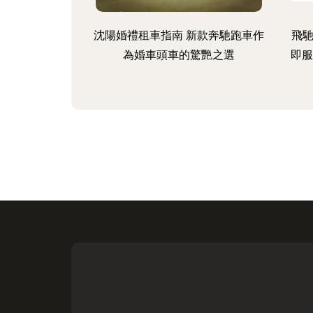
沈陽婚禮租車指南 新款奔馳跑車作
飛馳
為婚車頭車的驚艷之選
即服務