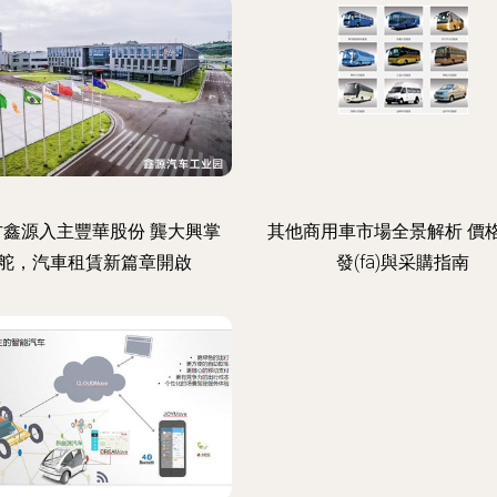
方鑫源入主豐華股份 龔大興掌
其他商用車市場全景解析 價
舵，汽車租賃新篇章開啟
發(fā)與采購指南