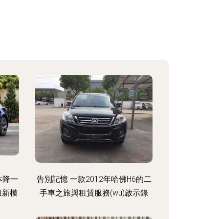
本降一
告別記憶 一款2012年哈佛H6的二
租新模
手車之旅與租賃服務(wù)啟示錄