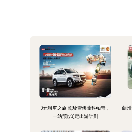
0元租車之旅 駕駛雪佛蘭科帕奇，
蘭州
一站預(yù)定出游計劃