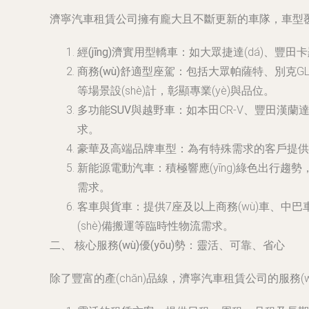
濟寧汽車租賃公司擁有龐大且不斷更新的車隊，車型
經(jīng)濟實用型轎車
：如大眾捷達(dá)、豐田
商務(wù)舒適型座駕
：包括大眾帕薩特、別克GL
等場景設(shè)計，彰顯專業(yè)與品位。
多功能SUV與越野車
：如本田CR-V、豐田漢蘭
求。
豪華及高端品牌車型
：為有特殊需求的客戶提供寶
新能源電動汽車
：積極響應(yīng)綠色出行趨勢
需求。
客車與貨車
：提供7座及以上商務(wù)車、中巴
(shè)備搬運等臨時性物流需求。
二、 核心服務(wù)優(yōu)勢：靈活、可靠、省心
除了豐富的產(chǎn)品線，濟寧汽車租賃公司的服務(w