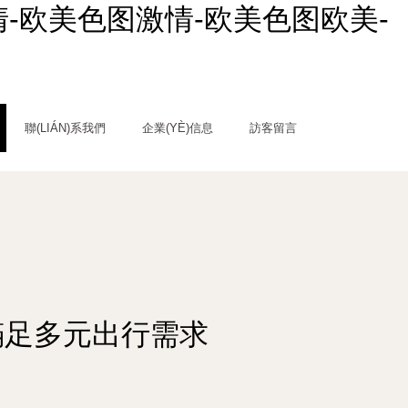
清-欧美色图激情-欧美色图欧美-
聯(LIÁN)系我們
企業(YÈ)信息
訪客留言
滿足多元出行需求