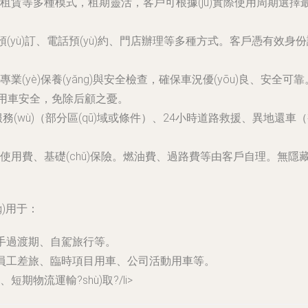
賃等多種模式，租期靈活，客戶可根據(jù)實際使用周期選擇最經(
上預(yù)訂、電話預(yù)約、門店辦理等多種方式。客戶憑有效身
業(yè)保養(yǎng)與安全檢查，確保車況優(yōu)良、安
戶用車安全，免除后顧之憂。
(wù)（部分區(qū)域或條件）、24小時道路救援、異地還車（視
使用費、基礎(chǔ)保險。燃油費、過路費等由客戶自理。無隱
g)用于：
練手過渡期、自駕旅行等。
、員工差旅、臨時項目用車、公司活動用車等。
物流運輸?shù)取?/li>