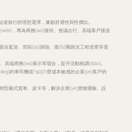
代步、短途旅行的理想選擇，兼顧舒適性與性價比。
wěn)，專為商務(wù)接待、會議出行、高端客戶接送
自駕游、郊區(qū)探險、復(fù)雜路況工程巡查等需
商務(wù)展示等場合，提升活動格調(diào)。
ng)約車司機或?qū)\營成本敏感的企業(yè)客戶的
)輕型廂式貨車、皮卡等，解決企業(yè)貨物運輸、設