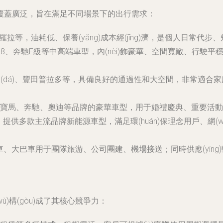
覆蓋廣泛，旨在滿足不同場景下的出行需求：
卡羅拉等，油耗低、保養(yǎng)成本經(jīng)濟，是個人日常
8、奔馳E級等中高端車型，內(nèi)飾豪華、空間寬敞、行駛平穩(
達(dá)、豐田普拉多等，具備良好的通過性和大空間，非常適合家庭
馬、奔馳、奧迪等品牌的豪華車型，用于婚禮慶典、重要活動、高端
，提供多款主流品牌新能源車型，滿足環(huán)保理念用戶、網(wǎ
車、大巴車用于團隊旅游、公司團建、機場接送；同時供應(yīng
ù)構(gòu)成了其核心競爭力：