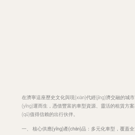
在濟寧這座歷史文化與現(xiàn)代經(jīng)濟交
(yīng)運而生，憑借豐富的車型資源、靈活的租賃方案和
(qū)值得信賴的出行伙伴。
一、 核心供應(yīng)產(chǎn)品：多元化車型，覆蓋