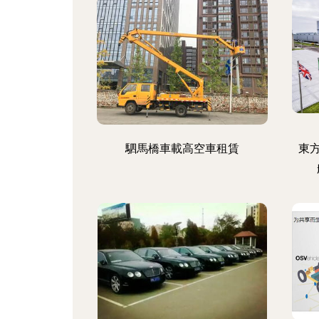
駟馬橋車載高空車租賃
東