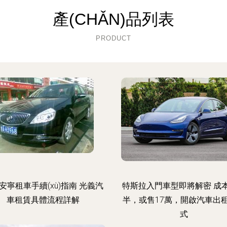
產(CHǍN)品列表
PRODUCT
安寧租車手續(xù)指南 光義汽
特斯拉入門車型即將解密 成
車租賃具體流程詳解
半，或售17萬，開啟汽車出
式