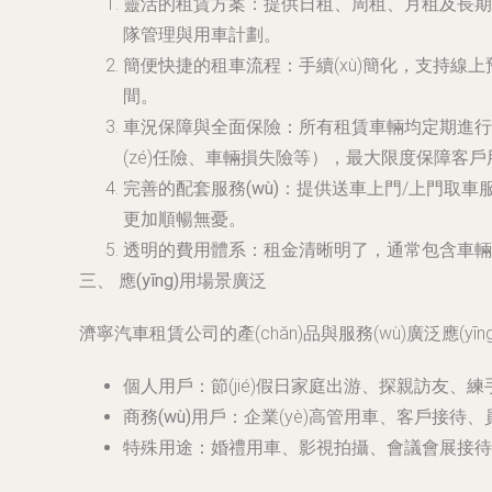
靈活的租賃方案
：提供日租、周租、月租及長期租
隊管理與用車計劃。
簡便快捷的租車流程
：手續(xù)簡化，支持線
間。
車況保障與全面保險
：所有租賃車輛均定期進行專
(zé)任險、車輛損失險等），最大限度保障客
完善的配套服務(wù)
：提供送車上門/上門取車服務
更加順暢無憂。
透明的費用體系
：租金清晰明了，通常包含車輛
三、 應(yīng)用場景廣泛
濟寧汽車租賃公司的產(chǎn)品與服務(wù)廣泛應(yīn
個人用戶
：節(jié)假日家庭出游、探親訪友、
商務(wù)用戶
：企業(yè)高管用車、客戶接待
特殊用途
：婚禮用車、影視拍攝、會議會展接待、短期