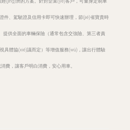
jīng)濟的方案。針對企業(yè)客戶，可量身定制車
份證件、駕駛證及信用卡即可快速辦理，節(jié)省寶貴時
全可靠。提供全面的車輛保險（通常包含交強險、第三者責
具體協(xié)議而定）等增值服務(wù)，讓出行體驗
藏消費，讓客戶明白消費，安心用車。