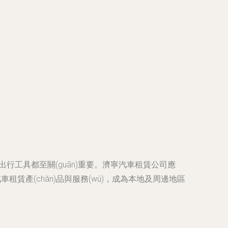
的出行工具都至關(guān)重要。濟寧汽車租賃公司應
車租賃產(chǎn)品與服務(wù)，成為本地及周邊地區