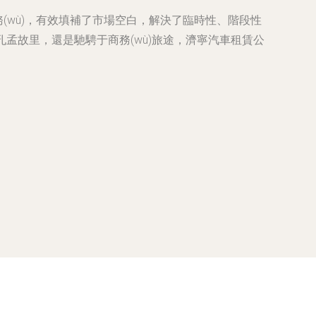
服務(wù)，有效填補了市場空白，解決了臨時性、階段性
孔孟故里，還是馳騁于商務(wù)旅途，濟寧汽車租賃公