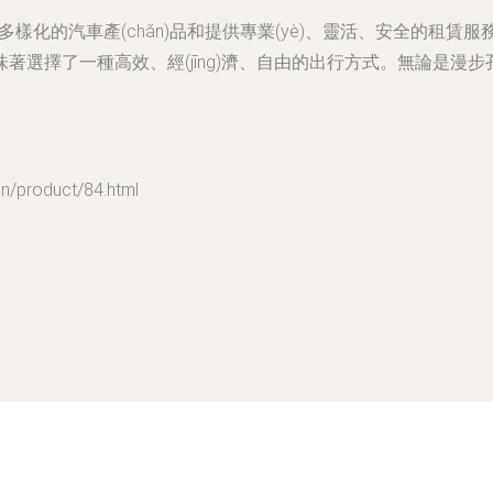
多樣化的汽車產(chǎn)品和提供專業(yè)、靈活、安全的租賃
選擇了一種高效、經(jīng)濟、自由的出行方式。無論是漫步
product/84.html